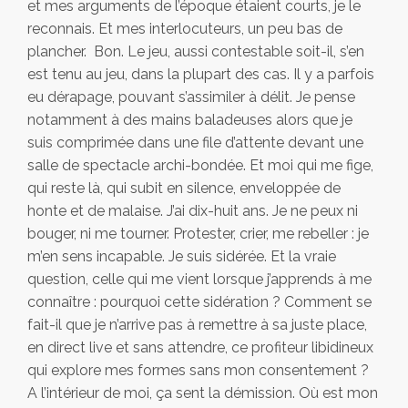
et mes arguments de l’époque étaient courts, je le
reconnais. Et mes interlocuteurs, un peu bas de
plancher. Bon. Le jeu, aussi contestable soit-il, s’en
est tenu au jeu, dans la plupart des cas. Il y a parfois
eu dérapage, pouvant s’assimiler à délit. Je pense
notamment à des mains baladeuses alors que je
suis comprimée dans une file d’attente devant une
salle de spectacle archi-bondée. Et moi qui me fige,
qui reste là, qui subit en silence, enveloppée de
honte et de malaise. J’ai dix-huit ans. Je ne peux ni
bouger, ni me tourner. Protester, crier, me rebeller : je
m’en sens incapable. Je suis sidérée. Et la vraie
question, celle qui me vient lorsque j’apprends à me
connaître : pourquoi cette sidération ? Comment se
fait-il que je n’arrive pas à remettre à sa juste place,
en direct live et sans attendre, ce profiteur libidineux
qui explore mes formes sans mon consentement ?
A l’intérieur de moi, ça sent la démission. Où est mon