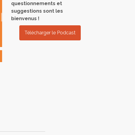
questionnements et
suggestions sont les
bienvenus !
Télécharger le Podcast
s
er
r