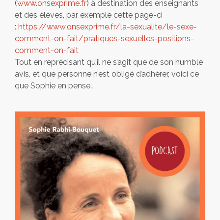
(
www.onsexprime.fr
) à destination des enseignants
et des élèves, par exemple cette page-ci
:
https://www.onsexprime.fr/la-sexualite/le-sexe-
comment-on-fait/pratiques-sexuelles-positions-
comment-on-fait
Tout en reprécisant qu’il ne s’agit que de son humble
avis, et que personne n’est obligé d’adhérer, voici ce
que Sophie en pense…